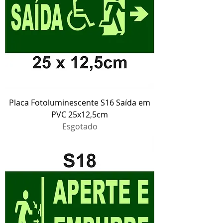
Placa Fotoluminescente S16 Saída em
PVC 25x12,5cm
Esgotado