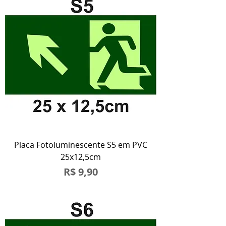
Placa Fotoluminescente S5 em PVC
25x12,5cm
Preço
R$ 9,90