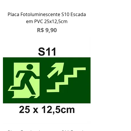
Placa Fotoluminescente S10 Escada
em PVC 25x12,5cm
Preço
R$ 9,90