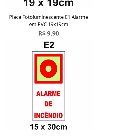
Placa Fotoluminescente E1 Alarme
em PVC 19x19cm
Preço
R$ 9,90