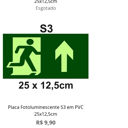
25x12,5cm
Esgotado
Placa Fotoluminescente S3 em PVC
25x12,5cm
Preço
R$ 9,90