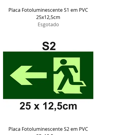
Placa Fotoluminescente S1 em PVC
25x12,5cm
Esgotado
Placa Fotoluminescente S2 em PVC