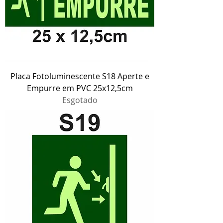
Placa Fotoluminescente S18 Aperte e
Empurre em PVC 25x12,5cm
Esgotado