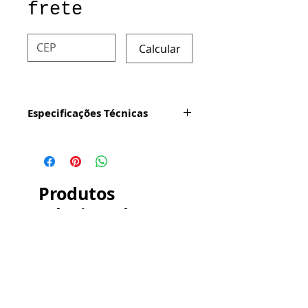
frete
Calcular
Especificações Técnicas
Tamanho: 20x10cm
Cor: Verde
Produtos
Fotoluminescência: 1800KW
relacionados
Tempo de Luminosidade: 30h
Modo de aplicação: Contém
adesivo dupla face no verso
Garantia 12 meses
Indicado para locais que não
recebam excessiva luz solar