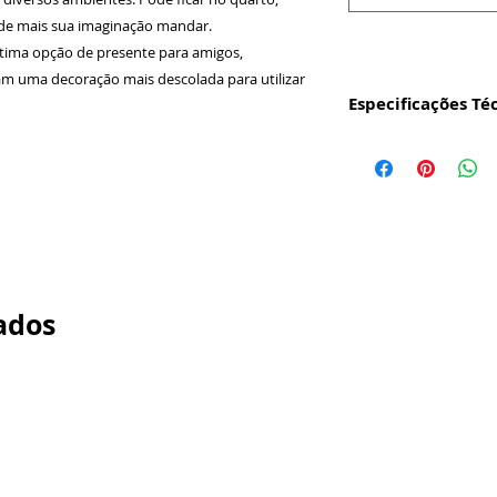
onde mais sua imaginação mandar.
tima opção de presente para amigos,
m uma decoração mais descolada para utilizar
Especificações Té
Produto:
Quadro
digital em vinil 
Alumínio 0,5mm.
Não Possui Vidr
Tamanho da Mol
Profundidade 1,
Tamanho Extern
Material Quadro
ados
qualidade de ac
Cor da Moldura:
Acabamento Fino
Em no máximo 3 
postados nos Cor
para acelerar o 