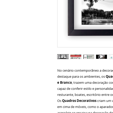
No cenário contemporâneo a decora
destaque para os ambientes, os
Quad
e Branco
, trazem uma decoração com
capaz de conferir estilo e personalid
resturante, boates, escritório entre o
Os
Quadros Decorativos
criam um v
em cima de móveis, como o aparador 
acessório se encaixa na decoração de