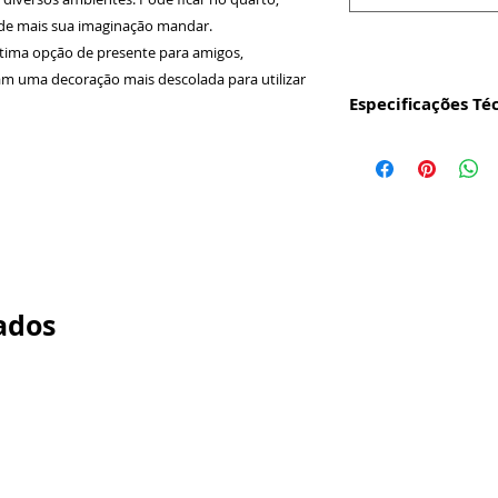
onde mais sua imaginação mandar.
tima opção de presente para amigos,
m uma decoração mais descolada para utilizar
Especificações Té
Produto:
Quadro
digital em vinil 
Alumínio 0,5mm.
Não Possui Vidr
Tamanho da Mol
Profundidade 1,
Tamanho Extern
Material Quadro
ados
qualidade de ac
Cor da Moldura:
Acabamento Fino
Em no máximo 3 
postados nos Cor
para acelerar o 