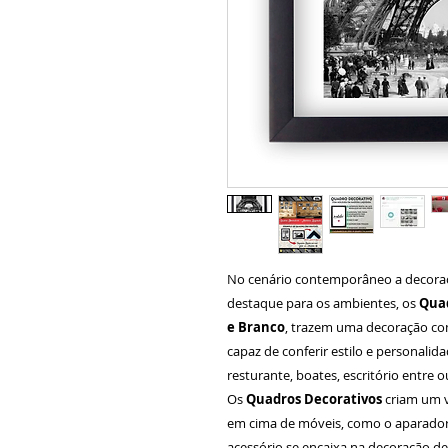
No cenário contemporâneo a decora
destaque para os ambientes, os
Quad
e Branco
, trazem uma decoração com
capaz de conferir estilo e personalid
resturante, boates, escritório entre o
Os
Quadros Decorativos
criam um v
em cima de móveis, como o aparador 
acessório se encaixa na decoração de