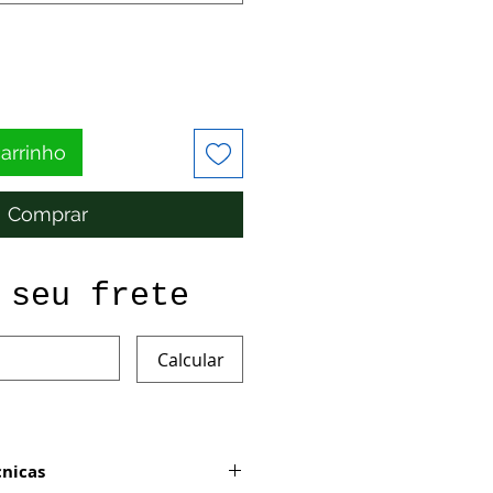
carrinho
Comprar
 seu frete
Calcular
cnicas