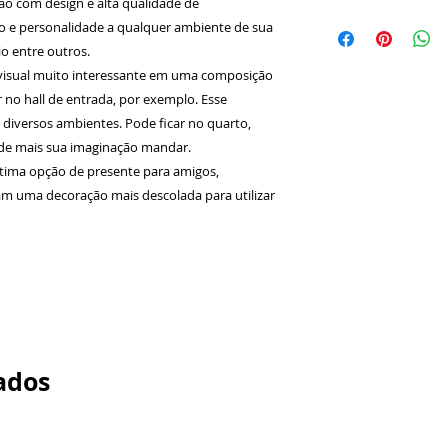
ão com design e alta qualidade de
Produto:
Quadro
lo e personalidade a qualquer ambiente de sua
digital em vinil 
io entre outros.
Alumínio 0,5mm.
isual muito interessante em uma composição
Não Possui Vidro
no hall de entrada, por exemplo. Esse
Tamanho da Mol
Profundidade 1,
 diversos ambientes. Pode ficar no quarto,
Tamanho Extern
onde mais sua imaginação mandar.
Material Quadro
tima opção de presente para amigos,
qualidade de ac
m uma decoração mais descolada para utilizar
Cor da Moldura:
Acabamento Fino
Em no máximo 3 
postados nos Cor
para acelerar o 
ados