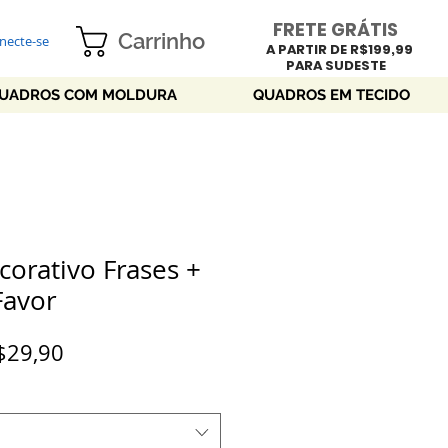
FRETE GRÁTIS
Carrinho
necte-se
A PARTIR DE R$199,99
PARA SUDESTE
UADROS COM MOLDURA
QUADROS EM TECIDO
orativo Frases +
Favor
Preço
$29,90
promocional