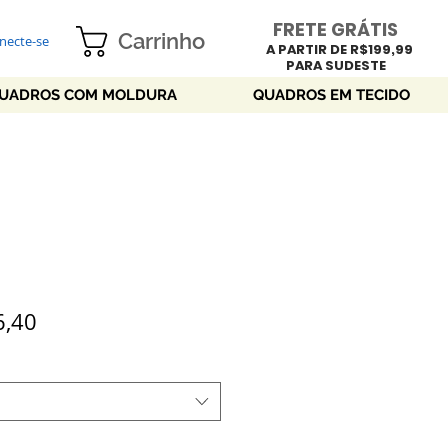
FRETE GRÁTIS
Carrinho
necte-se
A PARTIR DE R$199,99
PARA SUDESTE
UADROS COM MOLDURA
QUADROS EM TECIDO
o
Preço
6,40
mal
promocional