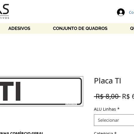
Co
ADESIVOS
CONJUNTO DE QUADROS
Q
Placa TI
Preç
 R$ 8,00 
R$ 
nor
ALU Linhas
*
Selecionar
Categoria
*
INHA COMÉRCIO GERAL
.