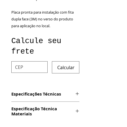
Placa pronta para instalação com fita
dupla face (3M) no verso do produto
para aplicação no local.
Calcule seu
frete
Calcular
Especificações Técnicas
Produto: Placa com impressão
Especificação Técnica
digital em alumínio
Materiais
Dimensão: 20x15cm
Espessura: 0,5mm
Impressão:
Digital em vinil