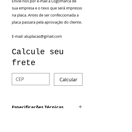
Envie-nos por e-mail a Logomarca de
sua empresa e o texo que será impresso
na placa. Antes de ser confeccionada a
placa passara pela aprovação do cliente.
E-mail: aluplacas@gmail.com
Calcule seu
frete
Calcular
Especificações Técnicas
Produto: Placa com impressão
Especificação Técnica
digital em alumínio
Materiais
Dimensão: 15x20cm ou 20x15cm