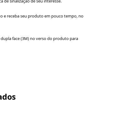
ca de sinalização de seu interesse.
Aplicabilidade: 
quanto ao cisalh
a sinalização, re
irão atuar durant
aplique no local.
to e receba seu produto em pouco tempo, no
transparente e o
em Alumínio prop
de vidro, confer
estética.
a dupla face (3M) no verso do produto para
ados