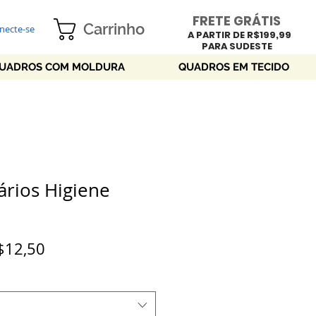
FRETE GRÁTIS
Carrinho
necte-se
A PARTIR DE R$199,99
PARA SUDESTE
UADROS COM MOLDURA
QUADROS EM TECIDO
ários Higiene
Preço
$12,50
promocional