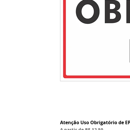
Atenção Uso Obrigatório de EP
Preço promocional
A partir de
R$ 12,50