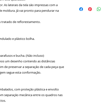
DIMENSÕES:
or. As laterais da tela são impressas com a
- Médio:
e moldura. Já vai pronto para pendurar na
- Composto por 1 T
- 65x45 cm;
s tratado de reflorestamento.
- Espessura: 2 cm.
dulado e plástico bolha.
 parafusos e bucha. (Não incluso)
remos um desenho contendo as distâncias
 fim de preservar a separação de cada peça que
agem segue esta conformação.
balados, com proteção plástica e envolto
com separação mecânica entre os quadros nas
ctos.