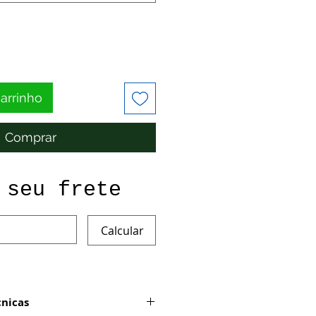
carrinho
Comprar
 seu frete
Calcular
cnicas