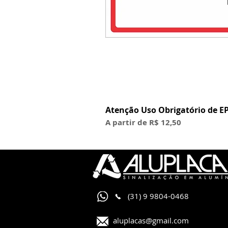
Atenção Uso Obrigatório de EP
Preço promocional
A partir de
R$ 12,50
(31) 9 9804-0468
aluplacas@gmail.com