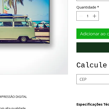
Quantidade
*
Adicionar ao 
Calcule
MPRESSÃO DIGITAL
Especificações Té
om alta qualidade.