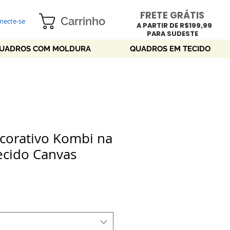
FRETE GRÁTIS
Carrinho
necte-se
A PARTIR DE R$199,99
PARA SUDESTE
UADROS COM MOLDURA
QUADROS EM TECIDO
corativo Kombi na
ecido Canvas
ço