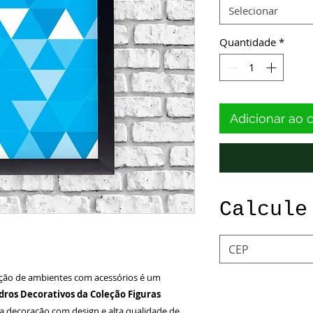
Selecionar
Quantidade
*
Adicionar ao 
Calcule
ção de ambientes com acessórios é um
ros Decorativos da Coleção Figuras
a decoração com design e alta qualidade de