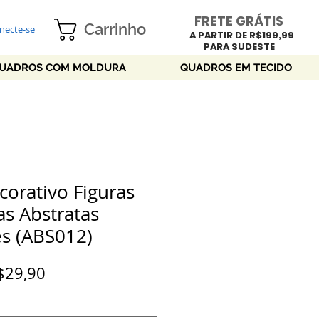
FRETE GRÁTIS
Carrinho
necte-se
A PARTIR DE R$199,99
PARA SUDESTE
UADROS COM MOLDURA
QUADROS EM TECIDO
orativo Figuras
s Abstratas
es (ABS012)
Preço
$29,90
promocional