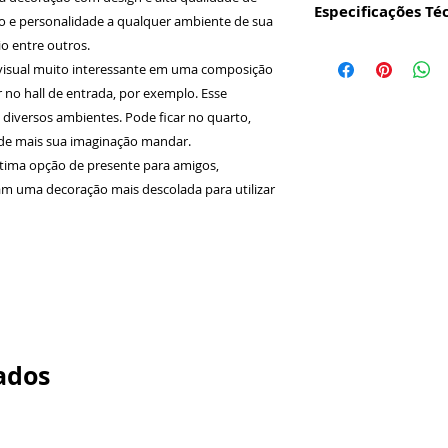
Especificações Té
lo e personalidade a qualquer ambiente de sua
io entre outros.
Produto:
Quadro
isual muito interessante em uma composição
digital em vinil 
Alumínio 0,5mm.
no hall de entrada, por exemplo. Esse
Tamanho da Mol
 diversos ambientes. Pode ficar no quarto,
Profundidade 1,
onde mais sua imaginação mandar.
Tamanho Extern
tima opção de presente para amigos,
Material Quadro
m uma decoração mais descolada para utilizar
qualidade de ac
Cor da Moldura:
Acabamento Fino
Em no máximo 3 
postados nos Cor
para acelerar o 
ados