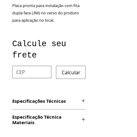
Placa pronta para instalação com fita
dupla face (3M) no verso do produto
para aplicação no local.
Calcule seu
frete
Calcular
Especificações Técnicas
Produto: Placa com impressão
Especificação Técnica
digital em alumínio e Fixação
Materiais
Auto-Adesiva
Dimensão: 20x15cm
Impressão:
Digital em vinil