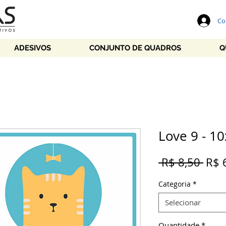
Co
ADESIVOS
CONJUNTO DE QUADROS
Q
Love 9 - 1
Preç
 R$ 8,50 
R$ 
nor
Categoria
*
Selecionar
Quantidade
*