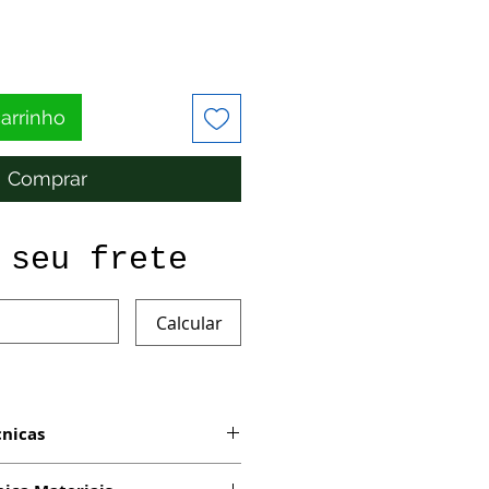
carrinho
Comprar
 seu frete
Calcular
cnicas
om impressão digital em