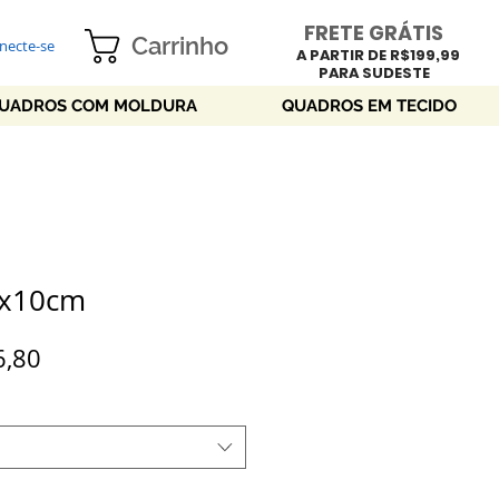
FRETE GRÁTIS
Carrinho
necte-se
A PARTIR DE R$199,99
PARA SUDESTE
UADROS COM MOLDURA
QUADROS EM TECIDO
0x10cm
o
Preço
6,80
mal
promocional