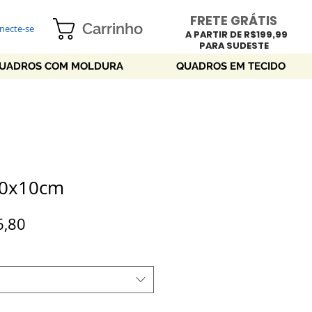
FRETE GRÁTIS
Carrinho
necte-se
A PARTIR DE R$199,99
PARA SUDESTE
UADROS COM MOLDURA
QUADROS EM TECIDO
10x10cm
o
Preço
6,80
mal
promocional