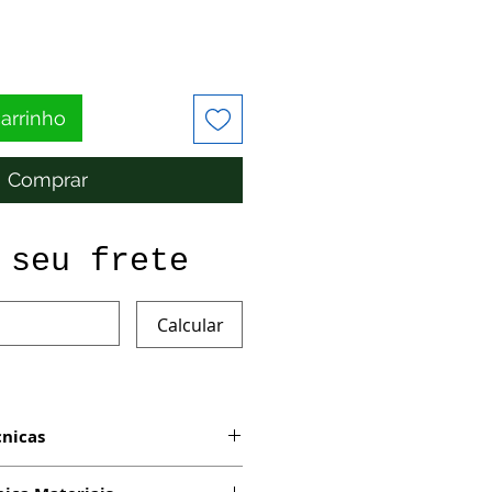
carrinho
Comprar
 seu frete
Calcular
cnicas
om impressão digital em