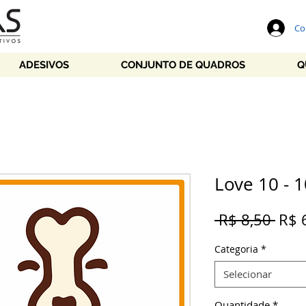
Co
ADESIVOS
CONJUNTO DE QUADROS
Q
Love 10 - 
Preç
 R$ 8,50 
R$ 
nor
Categoria
*
Selecionar
Quantidade
*