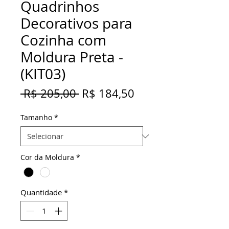
Quadrinhos
Decorativos para
Cozinha com
Moldura Preta -
(KIT03)
Preço
Preço
 R$ 205,00 
R$ 184,50
normal
promocional
Tamanho
*
Cor da Moldura
*
Quantidade
*