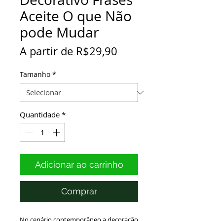
Aceite O que Não
pode Mudar
Preço
A partir de
R$29,90
promocional
Tamanho
*
Quantidade
*
Adicionar ao carrinho
Comprar
No cenário contemporâneo a decoração