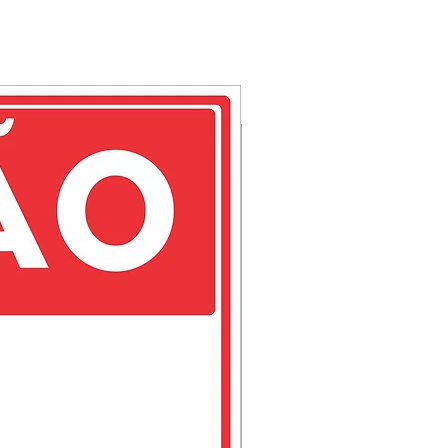
e sua vida útil. Ainda por ser
 acabamento na parte de trás
orciona a utlização em portas
indo um conjunto com perfeita