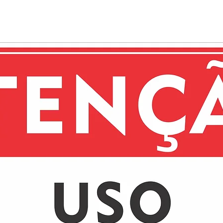
irão atuar durant
transparente e o
em Alumínio prop
de vidro, confer
estética.