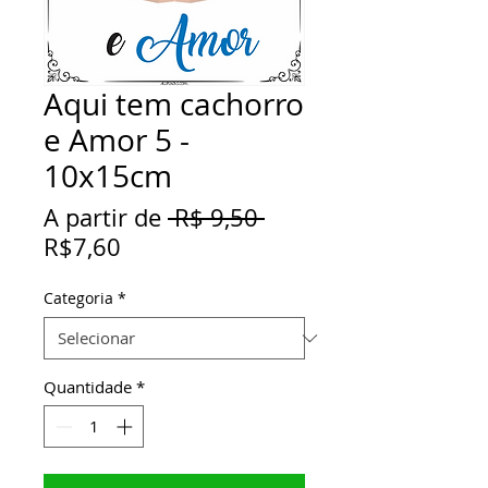
Aqui tem cachorro
e Amor 5 -
10x15cm
Preço
A partir de
 R$ 9,50 
Preço
normal
R$7,60
promocional
Categoria
*
Quantidade
*