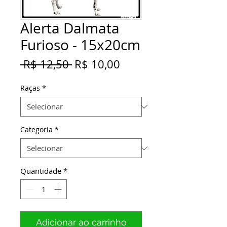
Alerta Dalmata
Furioso - 15x20cm
Preço
Preço
 R$ 12,50 
R$ 10,00
normal
promocional
Raças
*
Categoria
*
Quantidade
*
Adicionar ao carrinho