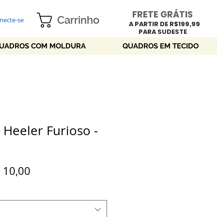
FRETE GRÁTIS
Carrinho
necte-se
A PARTIR DE R$199,99
PARA SUDESTE
UADROS COM MOLDURA
QUADROS EM TECIDO
 Heeler Furioso -
eço
Preço
 10,00
rmal
promocional