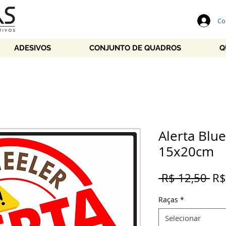
Co
ADESIVOS
CONJUNTO DE QUADROS
Q
Alerta Blue
15x20cm
Pr
 R$ 12,50 
R$
no
Raças
*
Selecionar