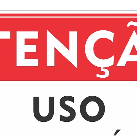
de vidro, confer
estética.