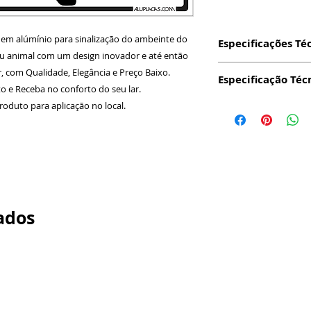
s em alúmínio para sinalização do ambeinte do
Especificações Té
seu animal com um design inovador e até então
Produto: Placa c
, com Qualidade, Elegância e Preço Baixo.
Especificação Téc
alumínio e Fixaç
 e Receba no conforto do seu lar.
Dimensão: 15x2
Impressão:
Digit
roduto para aplicação no local.
Espessura: 0,5
Essa técnica pr
Material: Alumín
durabilidade das
Embalagem: Sim
não ressecarão (
Modo de aplicaç
durablilidade e s
no verso
vez que o acabam
Garantia 12 mes
Fixação:
Todas as
Indicado para lo
Face Transparent
ados
luz solar
de proteção e ap
Durabilidade de 
seu produto fica
meses uso exter
confere alta resi
Aplicabilidade: 
quanto ao cisalh
a sinalização, re
irão atuar durant
aplique no local.
transparente e o
em Alumínio prop