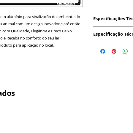
s em alúmínio para sinalização do ambeinte do
Especificações Té
seu animal com um design inovador e até então
Produto: Placa c
, com Qualidade, Elegância e Preço Baixo.
Especificação Téc
alumínio e Fixaç
 e Receba no conforto do seu lar.
Dimensão: 15x2
Impressão:
Digit
roduto para aplicação no local.
Espessura: 0,5
Essa técnica pr
Material: Alumín
durabilidade das
Embalagem: Sim
não ressecarão (
Modo de aplicaç
durablilidade e s
no verso
vez que o acabam
Garantia 12 mes
Fixação:
Todas as
Indicado para lo
Face Transparent
ados
luz solar
de proteção e ap
Durabilidade de 
seu produto fica
meses uso exter
confere alta resi
Aplicabilidade: 
quanto ao cisalh
a sinalização, re
irão atuar durant
aplique no local.
transparente e o
em Alumínio prop