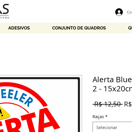
Co
ADESIVOS
CONJUNTO DE QUADROS
Q
Alerta Blu
2 - 15x20c
Pr
 R$ 12,50 
R$
no
Raças
*
Selecionar