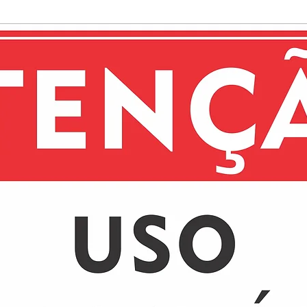
de vidro, confer
estética.