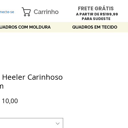
FRETE GRÁTIS
Carrinho
necte-se
A PARTIR DE R$199,99
PARA SUDESTE
UADROS COM MOLDURA
QUADROS EM TECIDO
e Heeler Carinhoso
m
eço
Preço
 10,00
rmal
promocional