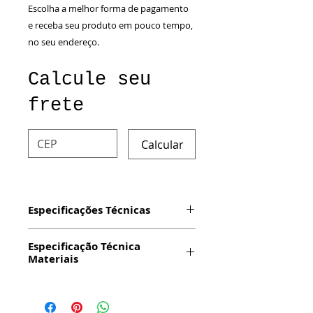
Escolha a melhor forma de pagamento
e receba seu produto em pouco tempo,
no seu endereço.
Calcule seu
frete
Calcular
Especificações Técnicas
Especificação Técnica
Produto: Adesivo com Impressão
Materiais
Digital em Vinil Auto-Fixador
Dimensão: 7x7cm
Impressão:
Digital em vinil
Material: Vinil
sobre o Alumínio. Essa técnica
Embalagem: Sim