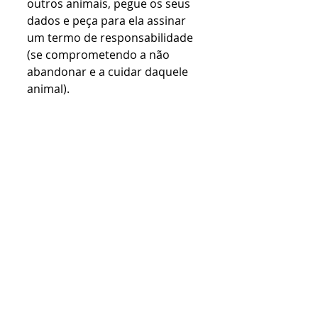
outros animais, pegue os seus 
dados e peça para ela assinar 
um termo de responsabilidade 
(se comprometendo a não 
abandonar e a cuidar daquele 
animal).
https://www.worldanimalprotec
tion.org.br/not%C3%ADcia/10-
passos-para-ajudar-um-cao-ou-
gato-de-rua