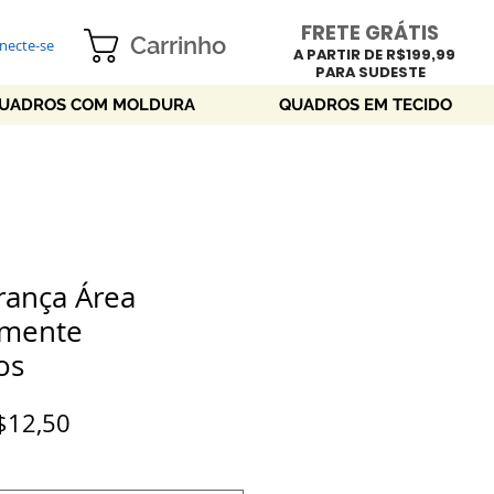
FRETE GRÁTIS
Carrinho
necte-se
A PARTIR DE R$199,99
PARA SUDESTE
UADROS COM MOLDURA
QUADROS EM TECIDO
rança Área
omente
os
Preço
$12,50
promocional