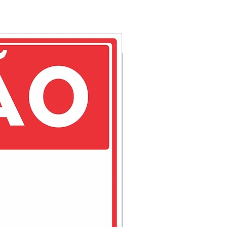
 acabamento na parte de trás
orciona a utlização em portas
indo um conjunto com perfeita