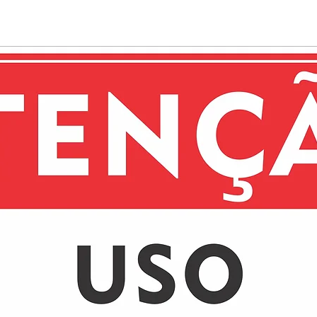
transparente e o
em Alumínio prop
de vidro, confer
estética.