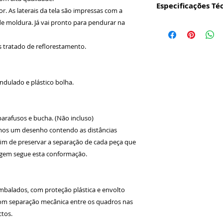
Especificações Té
or. As laterais da tela são impressas com a
e moldura. Já vai pronto para pendurar na
DIMENSÕES:
- Composto por 3 
s tratado de reflorestamento.
cada uma. (75x60c
- Largura: 81 cm (
espaçamento de cad
dulado e plástico bolha.
desenho)
- Altura: 60 cm.
- Espessura: 2 cm.
 parafusos e bucha. (Não incluso)
remos um desenho contendo as distâncias
 fim de preservar a separação de cada peça que
agem segue esta conformação.
balados, com proteção plástica e envolto
com separação mecânica entre os quadros nas
ctos.