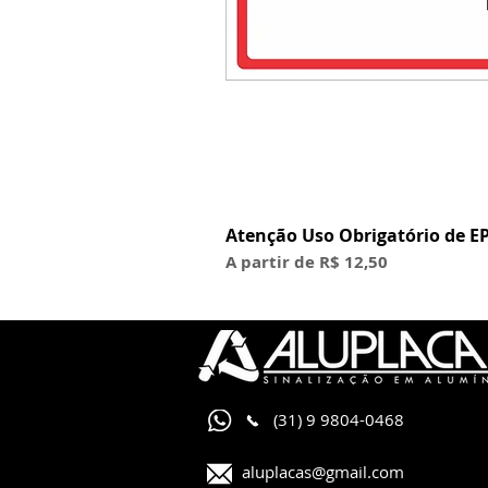
Atenção Uso Obrigatório de EP
Preço promocional
A partir de
R$ 12,50
(31) 9 9804-0468
aluplacas@gmail.com