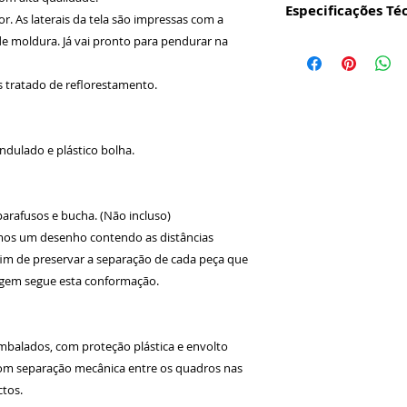
Especificações Té
or. As laterais da tela são impressas com a
e moldura. Já vai pronto para pendurar na
DIMENSÕES:
- Médio:
- Composto por 1 T
s tratado de reflorestamento.
- 65x45 cm;
- Espessura: 2 cm.
dulado e plástico bolha.
 parafusos e bucha. (Não incluso)
remos um desenho contendo as distâncias
 fim de preservar a separação de cada peça que
agem segue esta conformação.
balados, com proteção plástica e envolto
com separação mecânica entre os quadros nas
ctos.