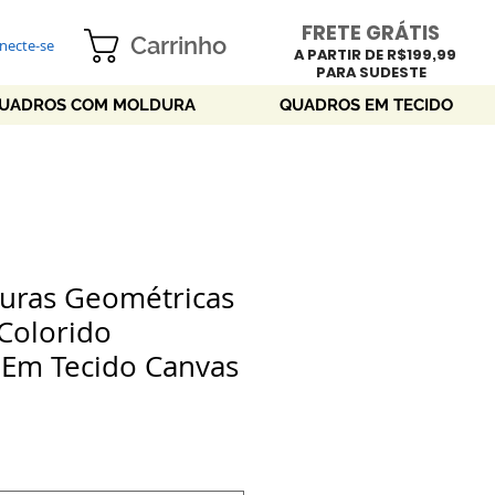
FRETE GRÁTIS
Carrinho
necte-se
A PARTIR DE R$199,99
PARA SUDESTE
UADROS COM MOLDURA
QUADROS EM TECIDO
uras Geométricas
Colorido
 Em Tecido Canvas
ço