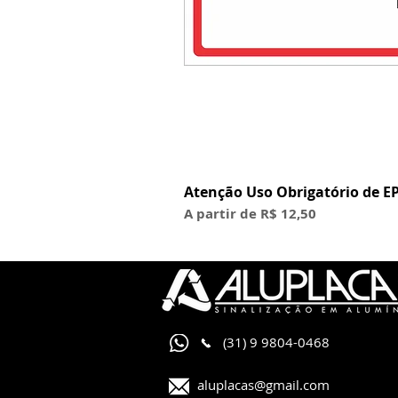
Atenção Uso Obrigatório de EP
Preço promocional
A partir de
R$ 12,50
(31) 9 9804-0468
aluplacas@gmail.com