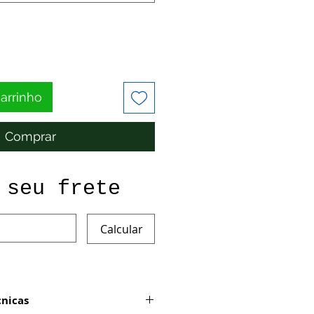
carrinho
Comprar
 seu frete
Calcular
cnicas