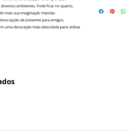
Produto:
Quadro
 diversos ambientes. Pode ficar no quarto,
digital em vinil 
onde mais sua imaginação mandar.
Alumínio 0,5mm.
tima opção de presente para amigos,
Não Possui Vidro
m uma decoração mais descolada para utilizar
Tamanho da Mol
Profundidade 1,
Tamanho Extern
Material Quadro
qualidade de ac
Cor da Moldura:
Acabamento Fino
Em no máximo 3 
postados nos Cor
ados
para acelerar o 