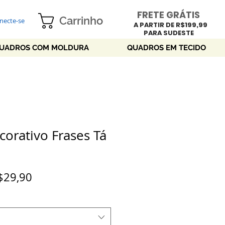
FRETE GRÁTIS
Carrinho
necte-se
A PARTIR DE R$199,99
PARA SUDESTE
UADROS COM MOLDURA
QUADROS EM TECIDO
orativo Frases Tá
Preço
$29,90
promocional