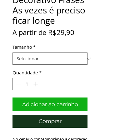
As vezes é preciso
ficar longe
Preço
A partir de
R$29,90
promocional
Tamanho
*
Quantidade
*
Adicionar ao carrinho
Comprar
No cenário contemporâneo a decoração