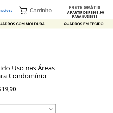
FRETE GRÁTIS
Carrinho
necte-se
A PARTIR DE R$199,99
PARA SUDESTE
UADROS COM MOLDURA
QUADROS EM TECIDO
bido Uso nas Áreas
ra Condomínio
Preço
$19,90
promocional