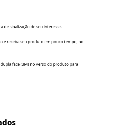
de vidro, confer
estética.
ca de sinalização de seu interesse.
to e receba seu produto em pouco tempo, no
a dupla face (3M) no verso do produto para
ados