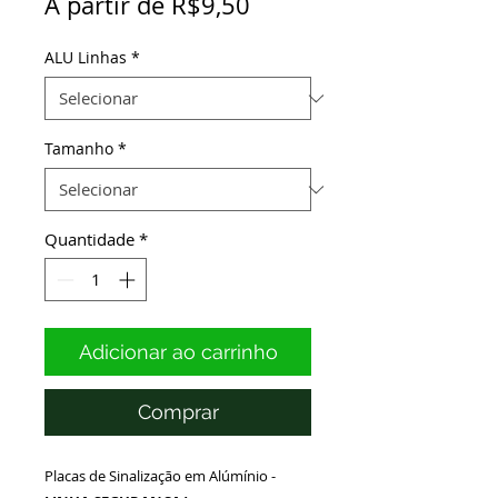
Preço
A partir de
R$9,50
promocional
ALU Linhas
*
Tamanho
*
Quantidade
*
Adicionar ao carrinho
Comprar
Placas de Sinalização em Alúmínio -