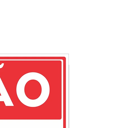
e sua vida útil. Ainda por ser
 acabamento na parte de trás
orciona a utlização em portas
indo um conjunto com perfeita