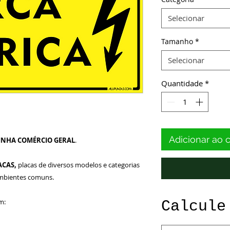
Selecionar
Tamanho
*
Selecionar
Quantidade
*
Adicionar ao 
INHA COMÉRCIO GERAL
.
ACAS,
placas de diversos modelos e categorias
ambientes comuns.
m:
Calcule