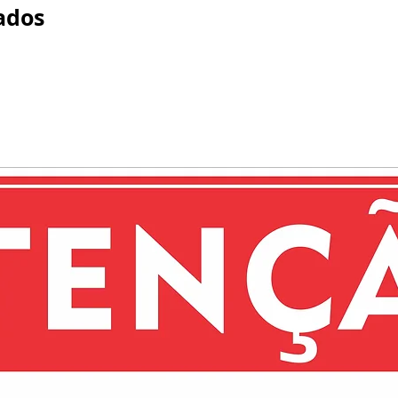
irão atuar durant
ados
transparente e o
em Alumínio prop
de vidro, confer
estética.