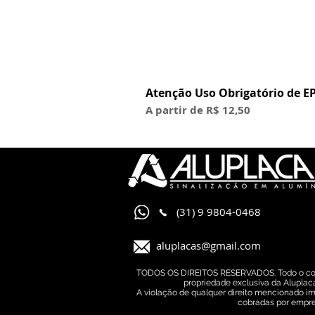
Atenção Uso Obrigatório de EP
Preço promocional
A partir de
R$ 12,50
(31) 9 9804-0468
aluplacas@gmail.com
TODOS OS DIREITOS RESERVADOS. Todo o conteú
propriedade exclusiva da Aluplaca
A violação de qualquer direito mencionado im
cobradas por empre