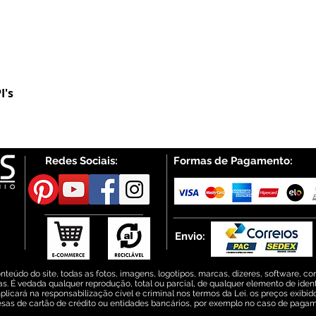
I's
Visualização rápida
Redes Sociais:
Formas de Pagamento:
Envio:
do do site, todas as fotos, imagens, logotipos, marcas, dizeres, software, con
s. É vedada qualquer reprodução, total ou parcial, de qualquer elemento de iden
plicará na responsabilização cível e criminal nos termos da Lei. os preços exibi
sas de cartão de crédito ou entidades bancários, por exemplo no caso de paga