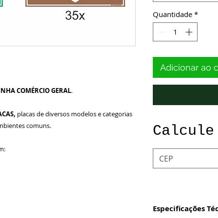
Quantidade
*
Adicionar ao 
INHA COMÉRCIO GERAL
.
ACAS,
placas de diversos modelos e categorias
ambientes comuns.
Calcule
m:
Especificações Té