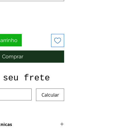
carrinho
Comprar
 seu frete
Calcular
cnicas