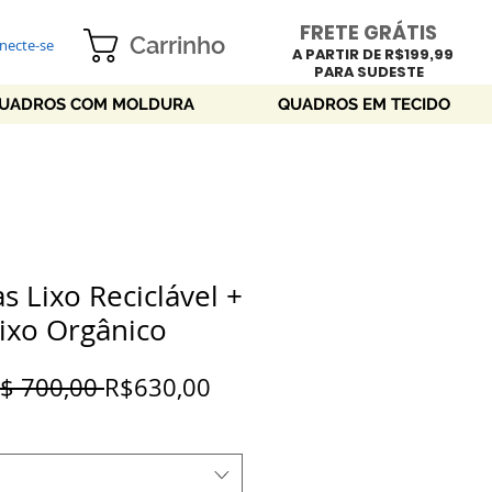
FRETE GRÁTIS
Carrinho
necte-se
A PARTIR DE R$199,99
PARA SUDESTE
UADROS COM MOLDURA
QUADROS EM TECIDO
as Lixo Reciclável +
Lixo Orgânico
Preço
Preço
R$ 700,00 
R$630,00
normal
promocional