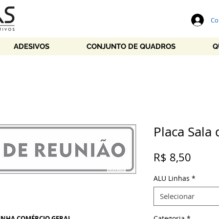
Co
ADESIVOS
CONJUNTO DE QUADROS
Q
Placa Sala
Preço
R$ 8,50
ALU Linhas
*
Selecionar
Categoria
*
INHA COMÉRCIO GERAL
.