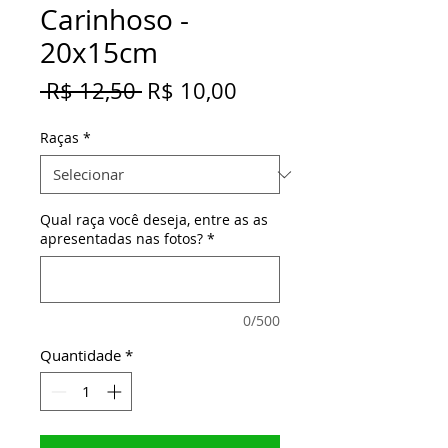
Carinhoso -
20x15cm
Preço
Preço
 R$ 12,50 
R$ 10,00
normal
promocional
Raças
*
Qual raça você deseja, entre as as
apresentadas nas fotos?
*
0/500
Quantidade
*