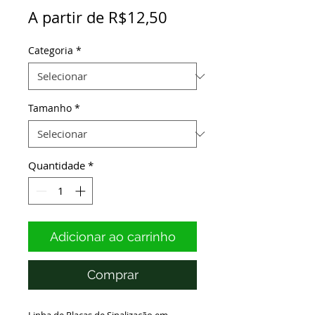
Preço
A partir de
R$12,50
promocional
Categoria
*
Tamanho
*
Quantidade
*
Adicionar ao carrinho
Comprar
Linha de Placas de Sinalização em